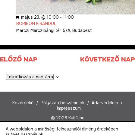
Kiemelt
május 23. @ 10:00
-
11:00
BORIBON KIRÁNDUL
Marczi
Marczibányi tér 5/A, Budapest
ELŐZŐ NAP
KÖVETKEZŐ NAP
Feliratkozás a naptárra
Közérdekű
Pályázati beszámolók
Adatvédelem
Impresszum
© 2026 Kult2.hu
A weboldalon a minőségi felhasználói élmény érdekében
Kult2 Nonprofit Kft.
sütiket használunk.