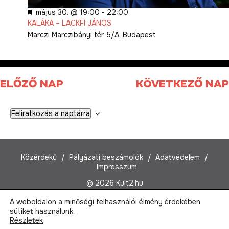
Kiemelt
május 30. @ 19:00
-
22:00
KALÁKA – LACKFI JÁNOS
Marczi
Marczibányi tér 5/A, Budapest
ELŐZŐ NAP
KÖVETKEZŐ NAP
Feliratkozás a naptárra
Közérdekű
Pályázati beszámolók
Adatvédelem
Impresszum
© 2026 Kult2.hu
A weboldalon a minőségi felhasználói élmény érdekében
Kult2 Nonprofit Kft.
sütiket használunk.
1022 Budapest, Marczibányi tér 5/A
Részletek
Email:
kult2@kult2.hu