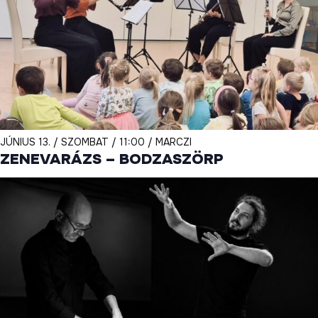
JÚNIUS 13. / SZOMBAT / 11:00 / MARCZI
ZENEVARÁZS – BODZASZÖRP