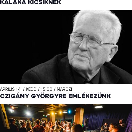
KALÁKA KICSIKNEK
ÁPRILIS 14. / KEDD / 15:00 / MARCZI
CZIGÁNY GYÖRGYRE EMLÉKEZÜNK