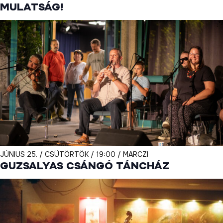
MULATSÁG!
JÚNIUS 25. / CSÜTÖRTÖK / 19:00 / MARCZI
GUZSALYAS CSÁNGÓ TÁNCHÁZ