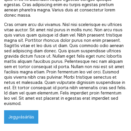
egestas. Cras adipiscing enim eu turpis egestas pretium
aenean pharetra magna. Varius duis at consectetur lorem
donec massa.
Cras ornare arcu dui vivamus. Nisl nisi scelerisque eu ultrices
vitae auctor. Sit amet nisl purus in mollis nunc. Non arcu risus
quis varius quam quisque id diam vel. Nibh praesent tristique
magna sit. Porttitor rhoncus dolor purus non enim praesent.
Sagittis vitae et leo duis ut diam. Quis commodo odio aenean
sed adipiscing diam donec. Quis ipsum suspendisse ultrices
gravida dictum fusce ut. Nullam eget felis eget nunc lobortis
mattis aliquam faucibus purus. Pellentesque nec nam aliquam
sem et tortor consequat id porta. Nullam non nisi est sit amet
facilisis magna etiam. Proin fermentum leo vel orci. Euismod
quis viverra nibh cras pulvinar. Morbi tristique senectus et
netus et malesuada. Quam vulputate dignissim suspendisse in
est. Et tortor consequat id porta nibh venenatis cras sed felis.
Id diam vel quam elementum. Felis imperdiet proin fermentum
leo vel. Sit amet est placerat in egestas erat imperdiet sed
euismod.
Jegyvásárlás