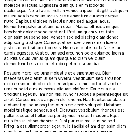
Tempor id eu nisl nunc mi. Est ante in nibh mauris cursus mattis
molestie a iaculis. Dignissim diam quis enim lobortis
scelerisque. Nulla facilisi nullam vehicula ipsum. Sagittis aliquam
malesuada bibendum arcu vitae elementum curabitur vitae
nunc. Dapibus ultrices in iaculis nunc sed augue lacus.
Elementum pulvinar etiam non quam. Massa ultricies mi quis
hendrerit dolor magna eget est. Pretium quam vulputate
dignissim suspendisse. Aenean sed adipiscing diam donec
adipiscing tristique. Consequat semper viverra nam libero
justo laoreet sit amet cursus. Netus et malesuada fames ac
turpis egestas. Vestibulum sed arcu non odio euismod lacinia
at. Risus quis varius quam quisque id diam vel quam
elementum. Felis donec et odio pellentesque diam.
Posuere morbi leo urna molestie at elementum eu. Diam
maecenas sed enim ut sem viverra. Vestibulum sed arcu non
odio euismod. Auctor elit sed vulputate mi. Tortor at auctor
urna nunc id cursus metus aliquam eleifend. Faucibus nisl
tincidunt eget nullam non nisi. Nunc faucibus a pellentesque sit
amet. Cursus metus aliquam eleifend mi. Hac habitasse platea
dictumst quisque sagittis purus sit amet volutpat. Habitant
morbi tristique senectus et. Dictumst vestibulum rhoncus est
pellentesque elit ullamcorper dignissim cras tincidunt. Eget
nulla facilisi etiam dignissim. Nisl purus in mollis nunc sed.
Fringilla est ullamcorper eget nulla facilisi etiam dignissim diam
quis. In eu mi bibendum neque egestas congue quisque