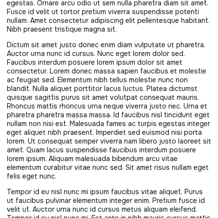
egestas. Ornare arcu odio ut sem nulla pharetra diam sit amet.
Fusce id velit ut tortor pretium viverra suspendisse potenti
nullam. Amet consectetur adipiscing elit pellentesque habitant.
Nibh praesent tristique magna sit.
Dictum sit amet justo donec enim diam vulputate ut pharetra.
Auctor urna nunc id cursus. Nunc eget lorem dolor sed.
Faucibus interdum posuere lorem ipsum dolor sit amet
consectetur. Lorem donec massa sapien faucibus et molestie
ac feugiat sed. Elementum nibh tellus molestie nunc non
blandit. Nulla aliquet porttitor lacus luctus. Platea dictumst
quisque sagittis purus sit amet volutpat consequat mauris.
Rhoncus mattis rhoncus urna neque viverra justo nec. Urna et
pharetra pharetra massa massa. Id faucibus nisl tincidunt eget
nullam non nisi est. Malesuada fames ac turpis egestas integer
eget aliquet nibh praesent. Imperdiet sed euismod nisi porta
lorem. Ut consequat semper viverra nam libero justo laoreet sit
amet. Quam lacus suspendisse faucibus interdum posuere
lorem ipsum. Aliquam malesuada bibendum arcu vitae
elementum curabitur vitae nunc sed. Sit amet risus nullam eget
felis eget nunc.
Tempor id eu nisl nunc mi ipsum faucibus vitae aliquet. Purus
ut faucibus pulvinar elementum integer enim. Pretium fusce id
velit ut. Auctor urna nunc id cursus metus aliquam eleifend.