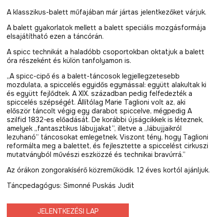
A klasszikus-balett műfajában már jártas jelentkezőket várjuk.
A balett gyakorlatok mellett a balett speciális mozgásformája
elsajátítható ezen a táncórán.
A spicc technikát a haladóbb csoportokban oktatjuk a balett
óra részeként és külön tanfolyamon is.
„A spicc-cipő és a balett-táncosok legjellegzetesebb
mozdulata, a spiccelés egyidős egymással: együtt alakultak ki
és együtt fejlődtek. A XIX. században pedig felfedezték a
spiccelés szépségét. Állítólag Marie Taglioni volt az, aki
először táncolt végig egy darabot spiccelve, mégpedig A
szilfid 1832-es előadását. De korábbi újságcikkek is léteznek,
amelyek „fantasztikus lábujjakat”, illetve a „lábujjaikról
lezuhanó” táncosokat emlegetnek. Viszont tény, hogy Taglioni
reformálta meg a balettet, és fejlesztette a spiccelést cirkuszi
mutatványból művészi eszközzé és technikai bravúrrá.”
Az órákon zongorakísérő közreműködik. 12 éves kortól ajánljuk.
Táncpedagógus: Simonné Puskás Judit
JELENTKEZÉSI LAP