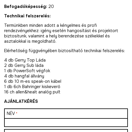
Befogadóképesség:
20
Technikai felszerelés:
Termünkben minden adott a kényelmes és profi
rendezvényekhez: igény esetén hangosítást és projektort
biztosítunk, valamint a hely berendezése székekkel és
asztalokkal is megoldható.
Elérhetőség függvényében biztosítható technikai felszerelés:
4 db Gerry Top Láda
2 db Gerry Sub láda
1 db PowerSoft végfok
4 db hangfal állvány
6 db 10 m-es speak-on kábel
1 db 6ch Bahringer kiskeverő
16 ch allen&healt analóg pult
AJÁNLATKÉRÉS
NÉV
*