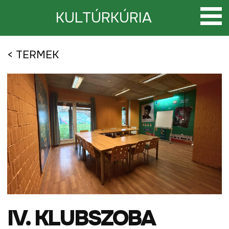
Tovább
a
KULTÚRKÚRIA
tartalomra
< TERMEK
IV. KLUBSZOBA