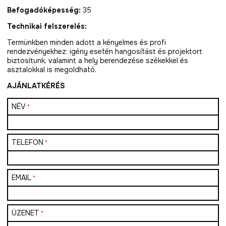
Befogadóképesség:
35
Technikai felszerelés:
Termünkben minden adott a kényelmes és profi
rendezvényekhez: igény esetén hangosítást és projektort
biztosítunk, valamint a hely berendezése székekkel és
asztalokkal is megoldható.
AJÁNLATKÉRÉS
NÉV
*
TELEFON
*
EMAIL
*
ÜZENET
*