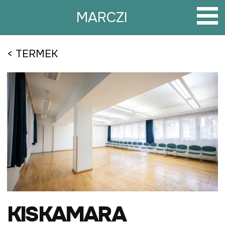
Tovább
a
MARCZI
tartalomra
< TERMEK
KISKAMARA