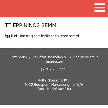
Tovább
a
tartalomra
ITT ÉPP NINCS SEMMI
Úgy tűnik, ide még nem került feltöltésre semmi.
Közérdekű
Pályázati beszámolók
Adatvédelem
Impresszum
© 2026 Kult2.hu
Kult2 Nonprofit Kft.
1022 Budapest, Marczibányi tér 5/A
Email:
kult2@kult2.hu