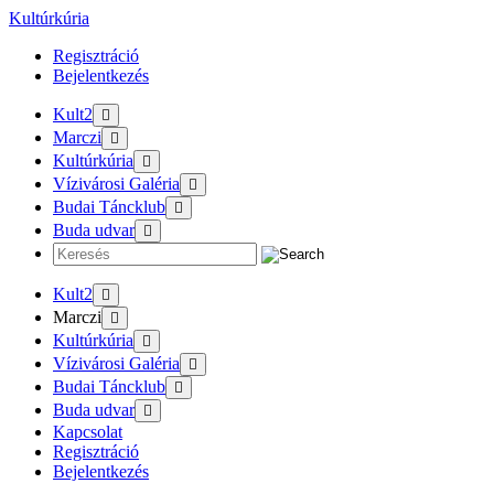
Tovább
Kultúrkúria
a
Regisztráció
tartalomra
Bejelentkezés
Kult2
Marczi
Kultúrkúria
Vízivárosi Galéria
Budai Táncklub
Buda udvar
Kult2
Marczi
Kultúrkúria
Vízivárosi Galéria
Budai Táncklub
Buda udvar
Kapcsolat
Regisztráció
Bejelentkezés