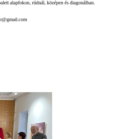
balett alapfokon, rúdnál, középen és diagonálban.
erdr@gmail.com