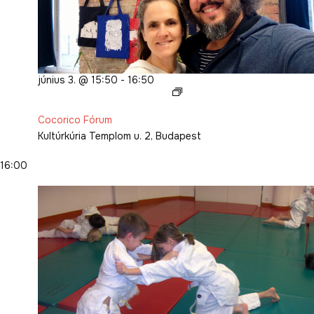
június 3. @ 15:50
-
16:50
Cocorico
Fórum
Cocorico Fórum
Kultúrkúria
Templom u. 2, Budapest
16:00