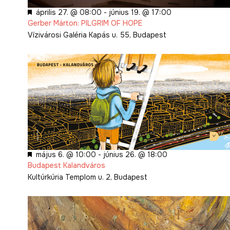
Kiemelt
április 27. @ 08:00
-
június 19. @ 17:00
Gerber Márton: PILGRIM OF HOPE
Vízivárosi Galéria
Kapás u. 55, Budapest
Kiemelt
május 6. @ 10:00
-
június 26. @ 18:00
Budapest Kalandváros
Kultúrkúria
Templom u. 2, Budapest