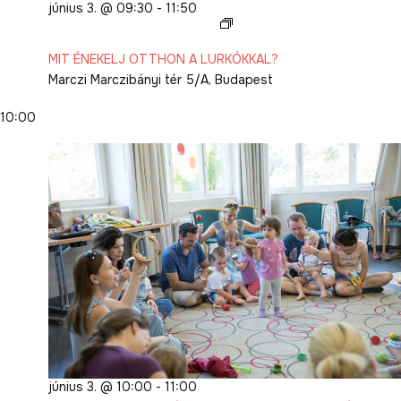
június 3. @ 09:30
-
11:50
MIT
ÉNEKELJ
MIT ÉNEKELJ OTTHON A LURKÓKKAL?
OTTHON
Marczi
Marczibányi tér 5/A, Budapest
A
LURKÓKKAL?
10:00
2026.
I.
június 3. @ 10:00
-
11:00