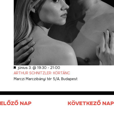
Kiemelt
június 3. @ 19:30
-
21:00
ARTHUR SCHNITZLER: KÖRTÁNC
Marczi
Marczibányi tér 5/A, Budapest
ELŐZŐ NAP
KÖVETKEZŐ NAP