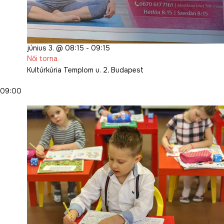
június 3. @ 08:15
-
09:15
Női torna
Kultúrkúria
Templom u. 2, Budapest
09:00