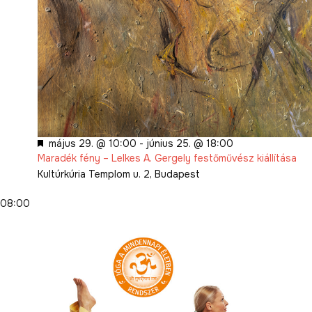
Kiemelt
május 29. @ 10:00
-
június 25. @ 18:00
Maradék fény – Lelkes A. Gergely festőművész kiállítása
Kultúrkúria
Templom u. 2, Budapest
08:00