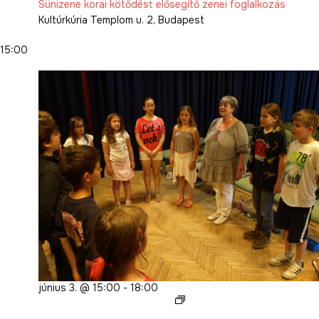
Sünizene korai kötődést elősegítő zenei foglalkozás
Kultúrkúria
Templom u. 2, Budapest
15:00
június 3. @ 15:00
-
18:00
Margit