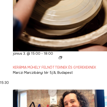
június 3. @ 15:00
-
18:00
KERÁMIA
MŰHELY
KERÁMIA MŰHELY FELNŐTTEKNEK ÉS GYEREKEKNEK
FELNŐTTEKNEK
Marczi
Marczibányi tér 5/A, Budapest
ÉS
GYEREKEKNEK
15:30