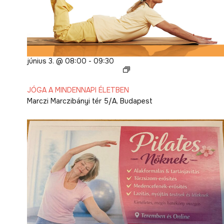
június 3. @ 08:00
-
09:30
JÓGA
A
JÓGA A MINDENNAPI ÉLETBEN
MINDENNAPI
Marczi
Marczibányi tér 5/A, Budapest
ÉLETBEN
2026.
I.