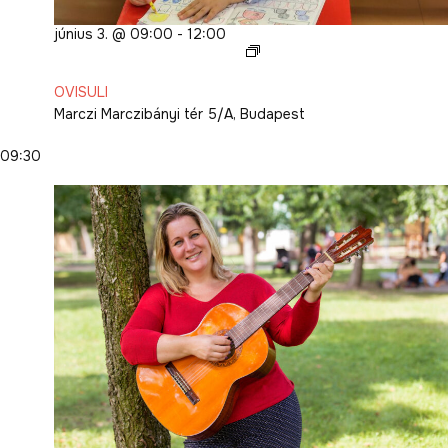
június 3. @ 09:00
-
12:00
OVISULI
2026.
OVISULI
I.
Marczi
Marczibányi tér 5/A, Budapest
09:30