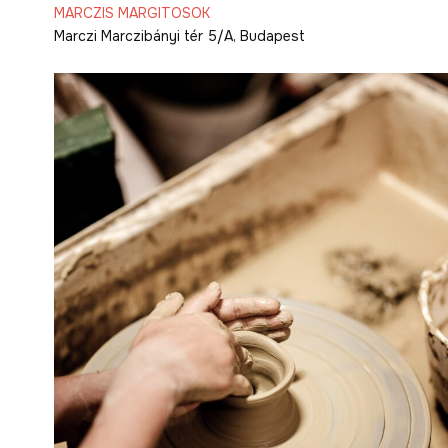
tanfolyam
MARCZIS MARGITOSOK
Marczi
Marczibányi tér 5/A, Budapest