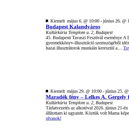
Kiemelt
május 6. @ 10:00
-
június 26. @ 
Budapest Kalandváros
Kultúrkúria
Templom u. 2, Budapest
45. Budapesti Tavaszi Fesztivál eseménye A De
gyermekkönyv-illusztráció szemszögéből idéz
hazai illusztrátorok munkáin keresztül a…
To
Kiemelt
május 29. @ 10:00
-
június 25. @
Maradék fény – Lelkes A. Gergely f
Kultúrkúria
Templom u. 2, Budapest
Tárlatvezetés az alkotóval 2026. június 21-é
állítottam ki ugyanitt. Köztük volt Mama kép
olvasok!