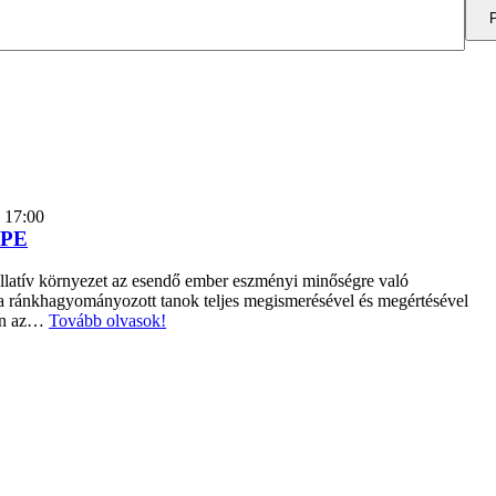
 17:00
OPE
tallatív környezet az esendő ember eszményi minőségre való
 a ránkhagyományozott tanok teljes megismerésével és megértésével
ben az…
Tovább olvasok!