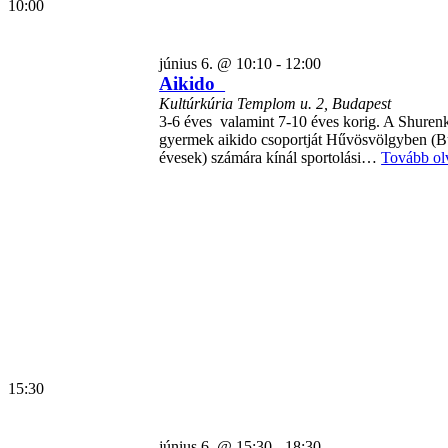
10:00
Aikido
június 6. @ 10:10
-
12:00
Aikido
Kultúrkúria
Templom u. 2, Budapest
3-6 éves valamint 7-10 éves korig. A Shurenk
gyermek aikido csoportját Hűvösvölgyben (Bud
évesek) számára kínál sportolási…
Tovább ol
15:30
június 6. @ 15:30
-
18:30