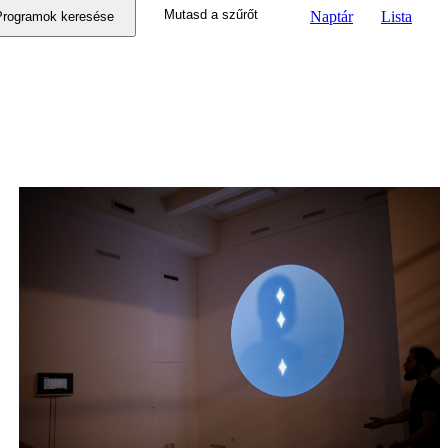
Mutasd a szűrőt
Naptár
Lista
nézet
Programok keresése
navigáció