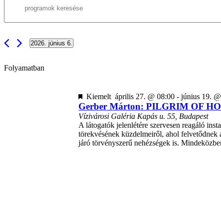
Írja
keresése
be
a
és
keresőszót.
nézet
Keresse
2026. június 6.
meg
választás
Dátum
a
kiválasztása.
Programok-
Folyamatban
t
a
keresőszóval.
Kiemelt
április 27. @ 08:00
-
június 19. @
Gerber Márton: PILGRIM OF H
Vízivárosi Galéria
Kapás u. 55, Budapest
A látogatók jelenlétére szervesen reagáló ins
törekvésének küzdelmeiről, ahol felvetődnek
járó törvényszerű nehézségek is. Mindeköz