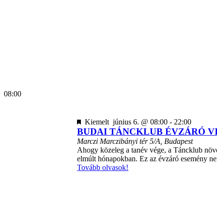
08:00
BUD
Kiemelt
június 6. @ 08:00
-
22:00
TÁN
BUDAI TÁNCKLUB ÉVZÁRÓ V
ÉVZ
Marczi
Marczibányi tér 5/A, Budapest
VIZ
Ahogy közeleg a tanév vége, a Táncklub növe
2026
elmúlt hónapokban. Ez az évzáró esemény n
Tovább olvasok!