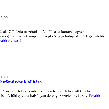
18:00
ák17 Galéria utazótárlata A kiállítás a kortárs magyar
i meg a 75. születésnapját ünneplő Nagy-Budapestet. A legkiválóbb
vább olvasok!
 18:00
estőművész kiállítása
n 17 órától "Hét éve emberekről, embereknek készült képeket
e is... A föld éjszaka halványan dereng. Szeretem ezt az…
Tovább