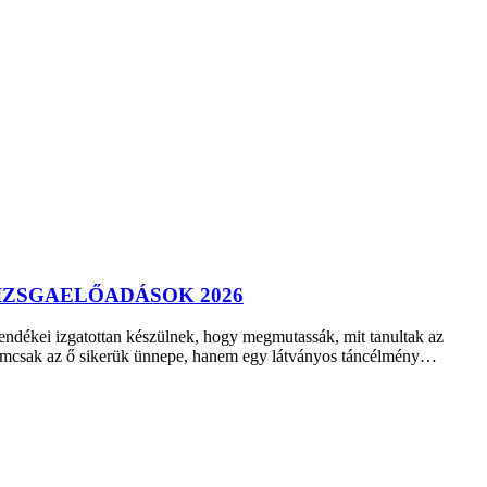
AI
CKLUB
IZSGAELŐADÁSOK 2026
ÁRÓ
SGAELŐADÁSOK
ndékei izgatottan készülnek, hogy megmutassák, mit tanultak az
emcsak az ő sikerük ünnepe, hanem egy látványos táncélmény…