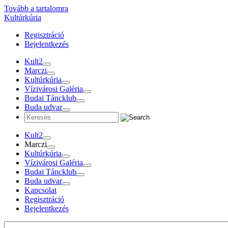
Tovább a tartalomra
Kultúrkúria
Regisztráció
Bejelentkezés
Kult2
Marczi
Kultúrkúria
Vízivárosi Galéria
Budai Táncklub
Buda udvar
Kult2
Marczi
Kultúrkúria
Vízivárosi Galéria
Budai Táncklub
Buda udvar
Kapcsolat
Regisztráció
Bejelentkezés
Programok