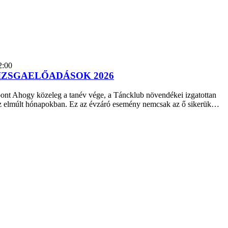
2:00
IZSGAELŐADÁSOK 2026
ont Ahogy közeleg a tanév vége, a Táncklub növendékei izgatottan
az elmúlt hónapokban. Ez az évzáró esemény nemcsak az ő sikerük…