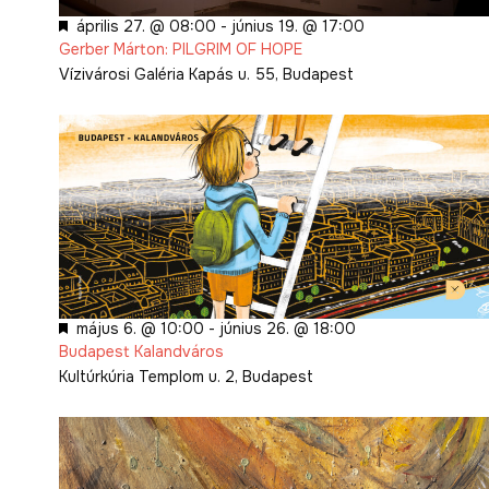
Kiemelt
április 27. @ 08:00
-
június 19. @ 17:00
Gerber Márton: PILGRIM OF HOPE
Vízivárosi Galéria
Kapás u. 55, Budapest
Kiemelt
május 6. @ 10:00
-
június 26. @ 18:00
Budapest Kalandváros
Kultúrkúria
Templom u. 2, Budapest