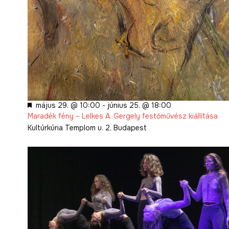
Kiemelt
május 29. @ 10:00
-
június 25. @ 18:00
Maradék fény – Lelkes A. Gergely festőművész kiállítása
Kultúrkúria
Templom u. 2, Budapest