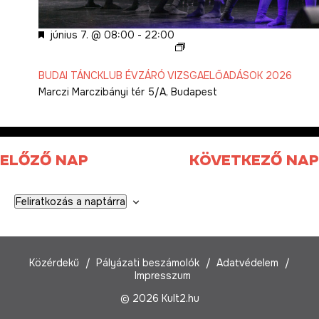
Kiemelt
június 7. @ 08:00
-
22:00
BUDAI
TÁNCKLUB
BUDAI TÁNCKLUB ÉVZÁRÓ VIZSGAELŐADÁSOK 2026
ÉVZÁRÓ
Marczi
Marczibányi tér 5/A, Budapest
VIZSGAELŐADÁSOK
2026
ELŐZŐ NAP
KÖVETKEZŐ NAP
Feliratkozás a naptárra
Közérdekű
Pályázati beszámolók
Adatvédelem
Impresszum
© 2026 Kult2.hu