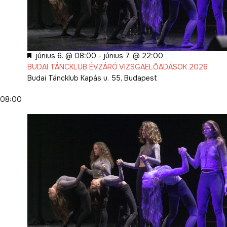
Kiemelt
június 6. @ 08:00
-
június 7. @ 22:00
BUDAI TÁNCKLUB ÉVZÁRÓ VIZSGAELŐADÁSOK 2026
Budai Táncklub
Kapás u. 55, Budapest
08:00