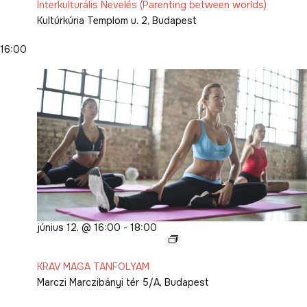
(Parenting
Interkulturális Nevelés (Parenting between worlds)
between
Kultúrkúria
Templom u. 2, Budapest
worlds)
16:00
június 12. @ 16:00
-
18:00
KRAV
MAGA
KRAV MAGA TANFOLYAM
TANFOLYAM
Marczi
Marczibányi tér 5/A, Budapest
2026.
I.