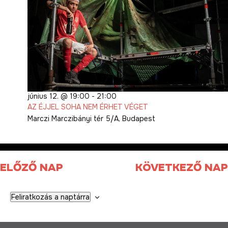
június 12. @ 19:00
-
21:00
AZ ÉJJEL SOHA NEM ÉRHET VÉGET
Marczi
Marczibányi tér 5/A, Budapest
ELŐZŐ NAP
KÖVETKEZŐ NAP
Feliratkozás a naptárra