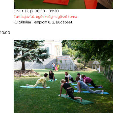
június 12. @ 08:30
-
09:30
Tartásjavító, egészségmegőrző torna
Kultúrkúria
Templom u. 2, Budapest
10:00