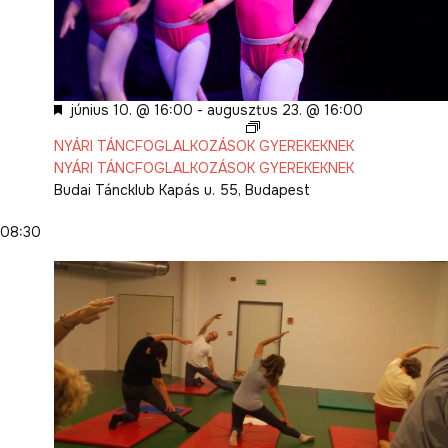
Kiemelt
június 10. @ 16:00
-
augusztus 23. @ 16:00
NYÁRI TÁNCFOGLALKOZÁSOK GYEREKEKNEK
NYÁRI TÁNCFOGLALKOZÁSOK GYEREKEKNEK
Budai Táncklub
Kapás u. 55, Budapest
08:30