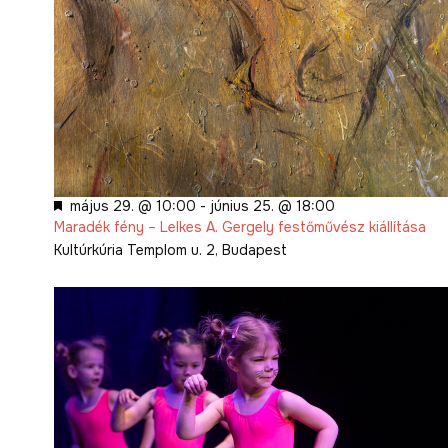
Kiemelt
május 29. @ 10:00
-
június 25. @ 18:00
Maradék fény – Lelkes A. Gergely festőművész kiállítása
Kultúrkúria
Templom u. 2, Budapest