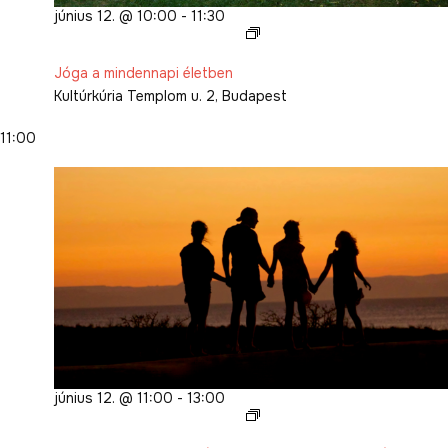
június 12. @ 10:00
-
11:30
Jóga
a
Jóga a mindennapi életben
mindennapi
Kultúrkúria
Templom u. 2, Budapest
életben
11:00
június 12. @ 11:00
-
13:00
Interkulturális Nevelés