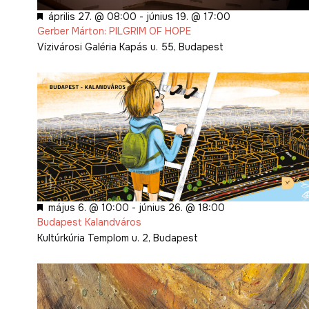
Kiemelt
április 27. @ 08:00
-
június 19. @ 17:00
Gerber Márton: PILGRIM OF HOPE
Vízivárosi Galéria
Kapás u. 55, Budapest
Kiemelt
május 6. @ 10:00
-
június 26. @ 18:00
Budapest Kalandváros
Kultúrkúria
Templom u. 2, Budapest