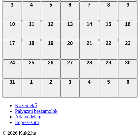
0
0
0
0
0
0
0
3
4
5
6
7
8
9
program,
program,
program,
program,
program,
program,
progr
0
0
0
0
0
0
0
10
11
12
13
14
15
16
program,
program,
program,
program,
program,
program,
progr
0
0
0
0
0
0
0
17
18
19
20
21
22
23
program,
program,
program,
program,
program,
program,
progr
0
0
0
0
0
0
0
24
25
26
27
28
29
30
program,
program,
program,
program,
program,
program,
progr
0
0
0
0
0
0
0
31
1
2
3
4
5
6
program,
program,
program,
program,
program,
program,
progr
Közérdekű
Pályázati beszámolók
Adatvédelem
Impresszum
© 2026 Kult2.hu