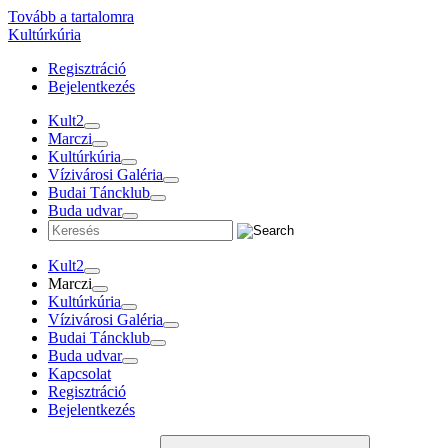
Tovább a tartalomra
Kultúrkúria
Regisztráció
Bejelentkezés
Kult2
Marczi
Kultúrkúria
Vízivárosi Galéria
Budai Táncklub
Buda udvar
Kult2
Marczi
Kultúrkúria
Vízivárosi Galéria
Budai Táncklub
Buda udvar
Kapcsolat
Regisztráció
Bejelentkezés
Szűrők
Changing