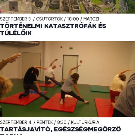
SZEPTEMBER 3. / CSÜTÖRTÖK / 18:00 / MARCZI
TÖRTÉNELMI KATASZTRÓFÁK ÉS
TÚLÉLŐIK
SZEPTEMBER 4. / PÉNTEK / 8:30 / KULTÚRKÚRIA
TARTÁSJAVÍTÓ, EGÉSZSÉGMEGŐRZŐ