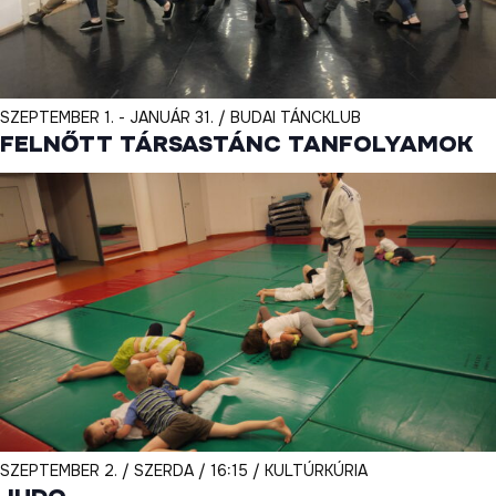
SZEPTEMBER 1. - JANUÁR 31. / BUDAI TÁNCKLUB
FELNŐTT TÁRSASTÁNC TANFOLYAMOK
SZEPTEMBER 2. / SZERDA / 16:15 / KULTÚRKÚRIA