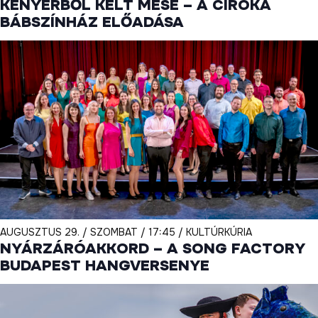
KENYÉRBŐL KELT MESE – A CIRÓKA
BÁBSZÍNHÁZ ELŐADÁSA
AUGUSZTUS 29. / SZOMBAT / 17:45 / KULTÚRKÚRIA
NYÁRZÁRÓAKKORD – A SONG FACTORY
BUDAPEST HANGVERSENYE